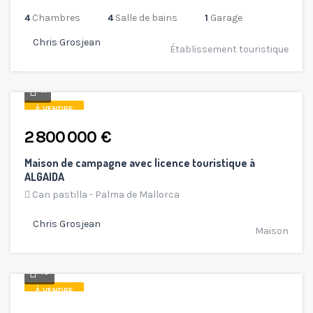
4
Chambres
4
Salle de bains
1
Garage
Chris Grosjean
Établissement touristique
11
À VENDRE
2 800 000 €
Maison de campagne avec licence touristique à
ALGAIDA
Can pastilla - Palma de Mallorca
Chris Grosjean
Maison
10
À VENDRE