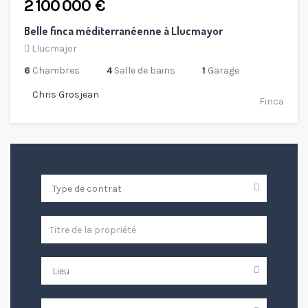
2 100 000 €
Belle finca méditerranéenne à Llucmayor
Llucmajor
6
Chambres
4
Salle de bains
1
Garage
Chris Grosjean
Finca