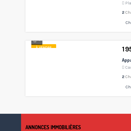
Pl
2
Ch
Ch
4
1 
À VENDRE
Appa
Can
2
Ch
Ch
ANNONCES IMMOBILIÈRES