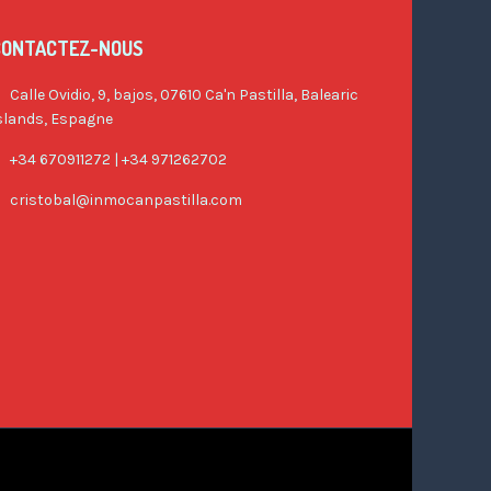
CONTACTEZ-NOUS
Calle Ovidio, 9, bajos, 07610 Ca'n Pastilla, Balearic
slands, Espagne
+34 670911272 | +34 971262702
cristobal@inmocanpastilla.com