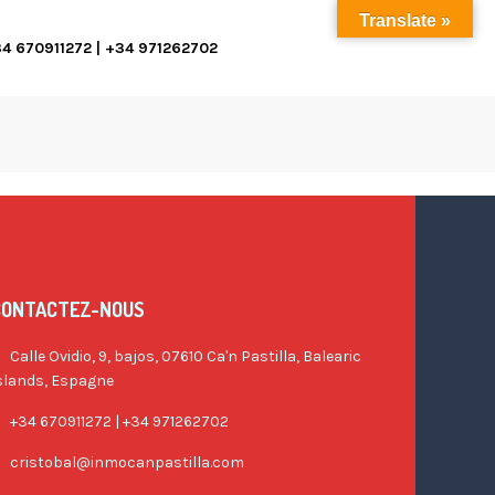
Translate »
4 670911272 | +34 971262702
CONTACTEZ-NOUS
Calle Ovidio, 9, bajos, 07610 Ca'n Pastilla, Balearic
slands, Espagne
+34 670911272 | +34 971262702
cristobal@inmocanpastilla.com